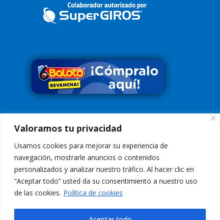
Síguenos en
Valoramos tu privacidad
Usamos cookies para mejorar su experiencia de
navegación, mostrarle anuncios o contenidos
personalizados y analizar nuestro tráfico. Al hacer clic en
“Aceptar todo” usted da su consentimiento a nuestro uso
Conoce nuestra Política de Tratamiento de Datos
Aquí
de las cookies.
Política de cookies
Aviso Legal:
El uso de esta página web y sus servicios, es indicación
de aceptación de los
Términos de Uso
Aceptar todo