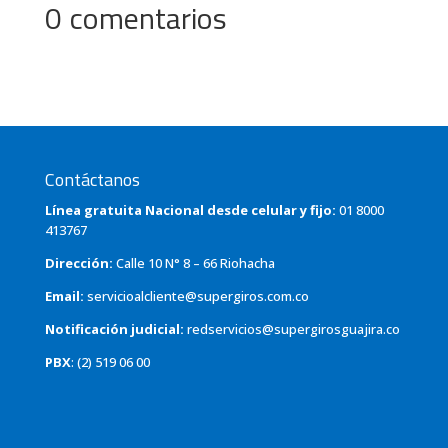
0 comentarios
Contáctanos
Línea gratuita Nacional desde celular y fijo:
01 8000
413767
Dirección:
Calle 10 N° 8 – 66 Riohacha
Email:
servicioalcliente@supergiros.com.co
Notificación judicial:
redservicios@supergirosguajira.co
PBX
: (2) 519 06 00