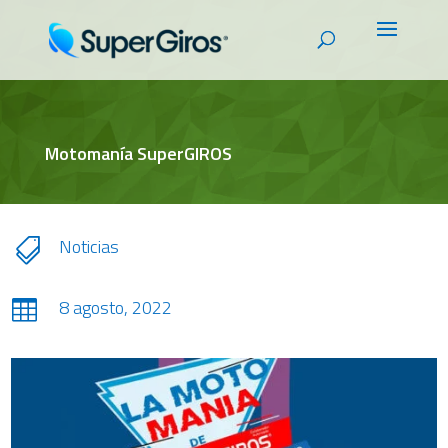
Motomanía SuperGIROS
Noticias

8 agosto, 2022
